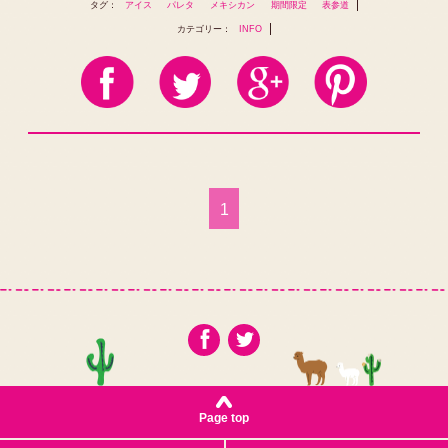
タグ：
アイス
パレタ
メキシカン
期間限定
表参道
カテゴリー：
INFO
1
Page top