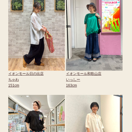
イオンモール日の出店
イオンモール和歌山店
ちゃわ
いっしー
151cm
163cm