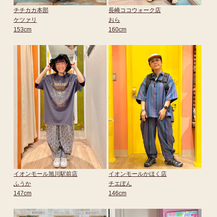
チチカカ本部
長崎ココウォーク店
ケツァリ
おら
153cm
160cm
イオンモール旭川駅前店
イオンモールかほく店
ふうか
チエぽん
147cm
146cm