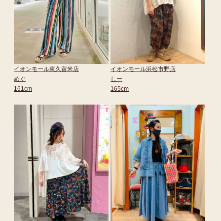
イオンモール東久留米店
イオンモール浜松市野店
めぐ
しー
161cm
165cm