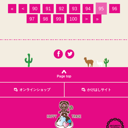
«
<
90
91
92
93
94
95
96
97
98
99
100
>
»
Page top
オンラインショップ
かけはしサイト