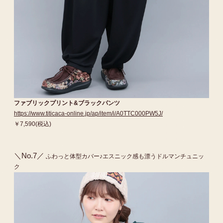
ファブリックプリント&ブラックパンツ
https://www.titicaca-online.jp/ap/item/i/A0TTC000PW5J/
￥7,590(税込)
＼No.7／
ふわっと体型カバー♪エスニック感も漂うドルマンチュニッ
ク