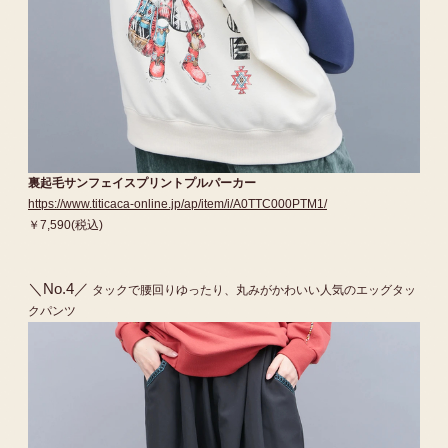
裏起毛サンフェイスプリントプルパーカー
https://www.titicaca-online.jp/ap/item/i/A0TTC000PTM1/
￥7,590(税込)
＼No.4／
タックで腰回りゆったり、丸みがかわいい人気のエッグタッ
クパンツ