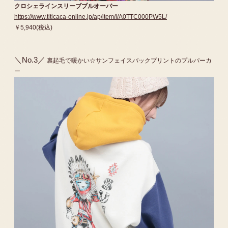
クロシェラインスリーブプルオーバー
https://www.titicaca-online.jp/ap/item/i/A0TTC000PW5L/
￥5,940(税込)
＼No.3／
裏起毛で暖かい☆サンフェイスバックプリントのプルパーカ
ー