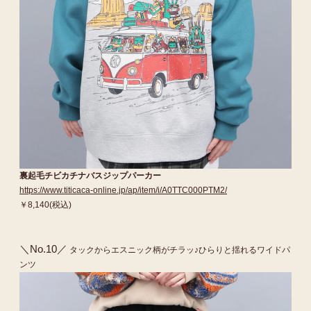
裏起毛チビカチナバスジップパーカー
https://www.titicaca-online.jp/ap/item/i/A0TTC000PTM2/
￥8,140(税込)
＼No.10／
タックからエスニック柄がチラッ♪ひらりと揺れるワイドパ
ンツ