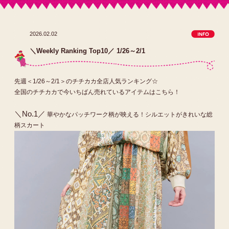
2026.02.02
＼Weekly Ranking Top10／ 1/26～2/1
先週＜1/26～2/1＞のチチカカ全店人気ランキング☆
全国のチチカカで今いちばん売れているアイテムはこちら！
＼No.1／
華やかなパッチワーク柄が映える！シルエットがきれいな総
柄スカート