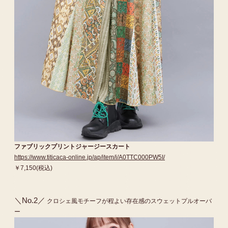
ファブリックプリントジャージースカート
https://www.titicaca-online.jp/ap/item/i/A0TTC000PW5I/
￥7,150(税込)
＼No.2／
クロシェ風モチーフが程よい存在感のスウェットプルオーバ
ー